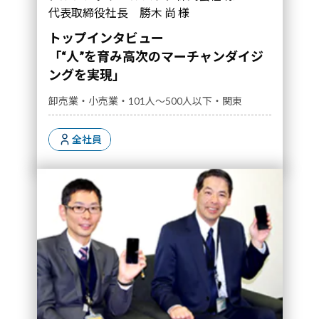
現」｜導入事例">
代表取締役社長 勝木 尚 様
トップインタビュー
「“人”を育み高次のマーチャンダイジ
ングを実現」
卸売業・小売業・101人～500人以下・関東
全社員