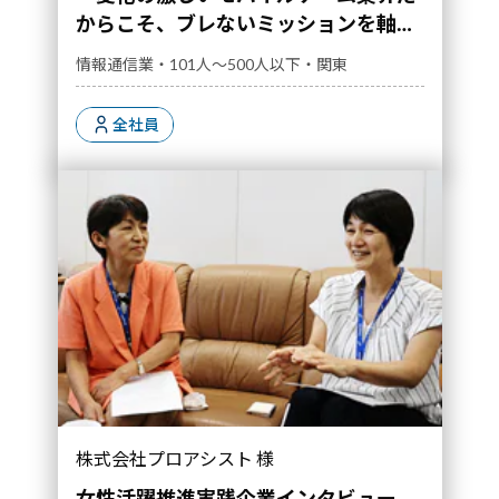
からこそ、ブレないミッションを軸に
現場に寄り添った人材開発を行ってい
情報通信業・101人～500人以下・関東
る」
全社員
「『社員は家族』と思い接しています」｜導入
株式会社プロアシスト 様
事例">
女性活躍推進実践企業インタビュー