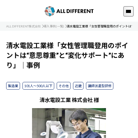
ALL DIFFERENT株式会社
導入事例(一覧)
清水電設工業様「女性管理職登用のポイントは“意思
清水電設工業様「女性管理職登用のポイ
ントは“意思尊重”と“変化サポート”にあ
り」｜事例
製造業
101人～500人以下
その他
近畿
講師派遣型研修
清水電設工業 株式会社 様