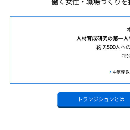
働く女性・職場づくりを
人材育成研究の第一人
約 7,500
人へ
特
中原淳 
トランジションとは