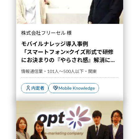
「スマートフォン×クイズ形式で研修にお決まり
株式会社フリーセル 様
の『やらされ感』解消に魅力」｜導入事例">
モバイルナレッジ導入事例
「スマートフォン×クイズ形式で研修
にお決まりの『やらされ感』解消に魅
力」
情報通信業・101人～500人以下・関東
内定者
Mobile Knowledge