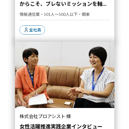
からこそ、ブレないミッションを軸に
現場に寄り添った人材開発を行ってい
情報通信業・101人～500人以下・関東
る」
全社員
「『社員は家族』と思い接しています」｜導入
株式会社プロアシスト 様
事例">
女性活躍推進実践企業インタビュー