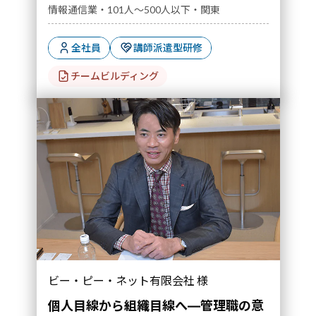
情報通信業・101人～500人以下・関東
全社員
講師派遣型研修
チームビルディング
ビー・ピー・ネット有限会社 様
個人目線から組織目線へ―管理職の意