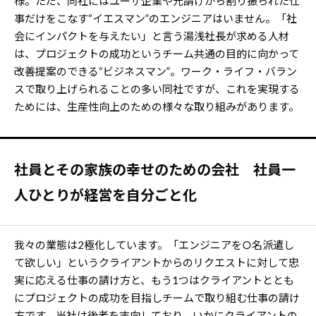
様。ただ、同社にはユーザ企業や元請けから割り振られた仕
事だけをこなす“イエスマン”のエンジニアはいません。「社
会にインパクトを与えたい」と言う湯浅社長が求める人材
は、プロジェクトの成功というチーム共通の目的に向かって
改善提案のできる“ビジネスマン”。ワーク・ライフ・バラン
スで取り上げられることの多い同社ですが、これを実現する
ためには、生産性向上のための様々な取り組みがあります。
社員とその家族の幸せのための会社 社員一
人ひとりが経営を自分ごと化
我々の業態は2極化しています。「エンジニアを○名派遣し
て欲しい」というクライアントからのリクエストに対して忠
実に応える仕事の請け方と、もう1つはクライアントととも
にプロジェクトの成功を目指しチームで取り組む仕事の請け
方です。当社は後者を志向しており、いかにクライアントの