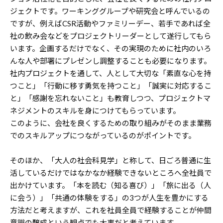
ジェクトです。ワーキンググループや研究会と呼んでいるの
ですが、例えばCSR活動やファミリーデー、若手であれば全
社の飲み会などをプロジェクトリーダーとして遂行してもら
います。企画するだけでなく、その実現のために社内のいろ
んな人や部署にプレゼンし調整することも必要になります。
社内プロジェクトを通して、人として大切な「素直な心を持
つこと」「行動に移す勇気を持つこと」「誠実に対応するこ
と」「感謝を忘れないこと」も教育しつつ、プロジェクトマ
ネジメントのスキルを身につけてもらっています。
このように、会社を良くするための取り組みがそのまま業務
でのスキルアップにつながっているのがポイントです。
そのほか、「大人の社会科見学」と称して、日ごろ普通に生
活しているだけではなかなか経験できないところへ全社員で
出かけています。「本を読む（知る喜び）」「旅に出る（人
に会う）」「共通の体験をする」の3つが人生を豊かにする
方法だと考えますが、これを社員全員で経験することが仲間
意識の醸成という観点でも大事だと考えています。