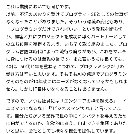
これは業務においても同じです。
以前、不況のあおりを受けてプログラマ・SEとしての仕事が
なくなったことがありました。そういう環境の変化もあり、
「プログラミングだけできればいい」という発想を断ち切
り、顧客と共にプロジェクトを成功に導くパートナーとして
の立ち位置を獲得するよう、いち早く取り組みました。プロ
グラム言語は時代によって流行り廃りがあり、これをマルチ
に身につけるのは至難の業です。また若いうちは良くても、
40代、50代と年を重ねるにつれて、プログラミングだけの
働き方は辛いと思います。そもそもAIの発達でプログラミン
グそのものが10年後にはニーズがなくなっているかもしれま
せん。しかしIT自体がなくなることはありません。
ですので、いつも社員には「エンジニアの枠を超えろ」「イ
エスマンになるな」「“ビジネスマン”たれ」と言っていま
す。自分たちがいる業界で世の中にインパクトを与えるため
に何ができるのか、能動的に考え、自走できる集団でありた
いと思い、会社としても様々な機会を提供しています。