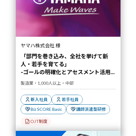
‐ゴールの明確化とアセスメント活用で実現した
ヤマハ株式会社 様
若手育成改革の軌跡‐｜導入事例">
「部門を巻き込み、全社を挙げて新
人・若手を育てる」
‐ゴールの明確化とアセスメント活用
で実現した若手育成改革の軌跡‐
製造業・1,000人以上・中部
新入社員
若手社員
Biz SCORE Basic
講師派遣型研修
OJT制度