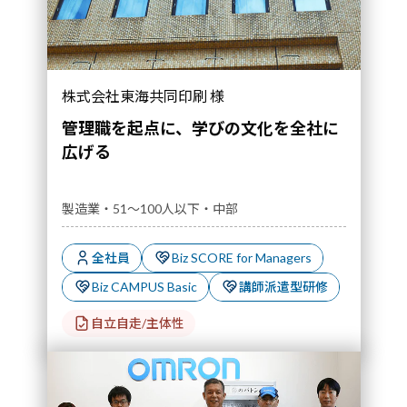
株式会社東海共同印刷 様
管理職を起点に、学びの文化を全社に
広げる
製造業・51～100人以下・中部
全社員
Biz SCORE for Managers
Biz CAMPUS Basic
講師派遣型研修
自立自走/主体性