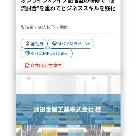
オンライン×ライブ配信型の研修で "他
流試合"を重ねてビジネススキルを強化
製造業・50人以下・関東
全社員
Biz CAMPUS Live
Biz CAMPUS Online
自立自走/主体性