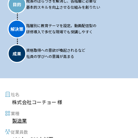
成長のばらつきを解消し、各階層に必要な
目的
基本的スキルを向上させる仕組みを創りたい
階層別に教育テーマを設定。動画配信型の
解決策
研修導入で多忙な現場でも受講しやすく
資格取得への意欲が喚起されるなど
成果
社員の学びへの意識が高まる
社名
株式会社コーチョー 様
業種
製造業
従業員数