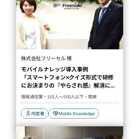
「スマートフォン×クイズ形式で研修にお決まり
株式会社フリーセル 様
の『やらされ感』解消に魅力」｜導入事例">
モバイルナレッジ導入事例
「スマートフォン×クイズ形式で研修
にお決まりの『やらされ感』解消に魅
力」
情報通信業・101人～500人以下・関東
内定者
Mobile Knowledge