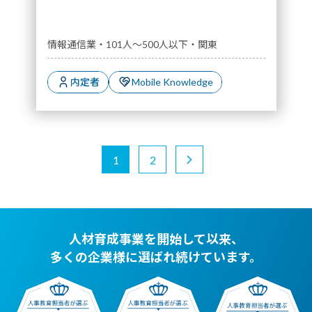
情報通信業・101人～500人以下・関東
内定者
Mobile Knowledge
1
2
人材育成事業を開始して以来、
多くの企業様に選ばれ続けています。