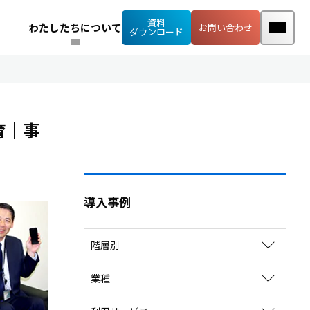
資料
わたしたちについて
お問い合わせ
ダウンロード
育｜事
導入事例
階層別
全社員
業種
内定者
情報通信業