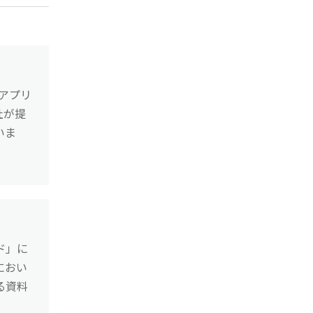
習アプリ
社が提
いま
ド」に
におい
る資料