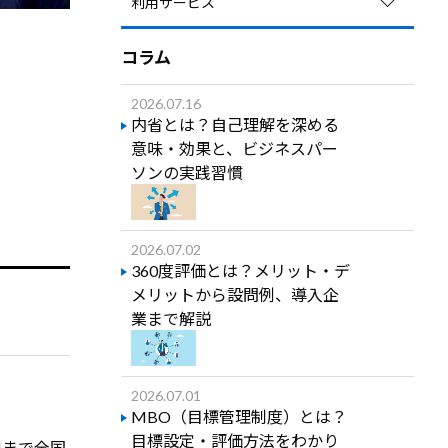
利用サービス
新入社員
製造業
若手社員
Competency Survey for Managers
卸売業・小売業
コラム
中堅社員
Biz SCORE for Managers
建設業
Biz ACTION Program
管理職
2026.07.16
運輸業・郵便業
IT CAMPUS
内省とは？自己理解を深める
経営幹部
不動産業・物品賃貸業
意味・効果と、ビジネスパー
Biz CAMPUS Live
その他
ソンの実践習慣
専門・技術サービス業
Biz CAMPUS
Biz CAMPUS Online
医療・福祉
Biz CAMPUS Basic
教育・学習支援業
2026.07.02
Biz SCORE Basic
サービス業
360度評価とは？メリット・デ
Mobile Knowledge
生活関連サービス業・娯楽業
メリットから設問例、導入企
講師派遣型研修
業まで解説
2026.07.01
MBO（目標管理制度）とは？
目標設定・評価方法をわかり
縄まで全国