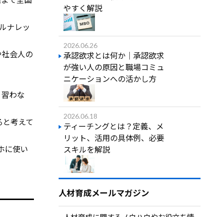
やすく解説
イルナレッ
2026.06.26
や社会人の
承認欲求とは何か｜承認欲求
が強い人の原因と職場コミュ
ニケーションへの活かし方
り習わな
2026.06.18
ると考えて
ティーチングとは？定義、メ
リット、活用の具体例、必要
ホに使い
スキルを解説
人材育成メールマガジン
人材育成に関するノウハウやお役立ち情