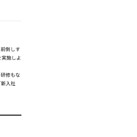
に前倒しす
を実施しよ
る研修もな
「新入社