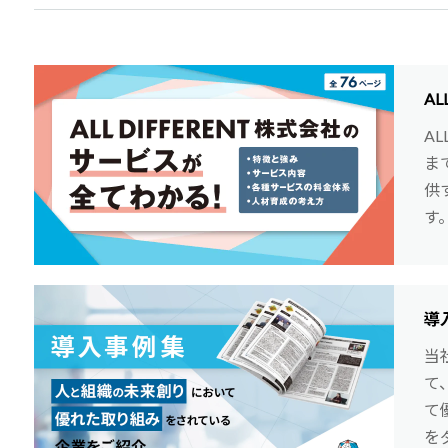
AL
A
ま
供
す
導
当
て
て
を