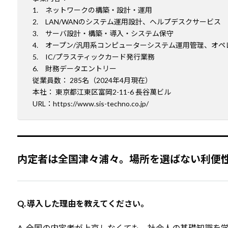
1. ネットワークの構築・設計・運用
2. LAN/WANのシステム運用設計、ヘルプデスクサービス
3. サーバ設計・構築・導入・システム保守
4. オープン/汎用系コンピューターシステム運用管理、オペ
5. IC/プラスティックカード発行業務
6. 財務データエントリー
従業員数： 285名（2024年4月現在）
本社： 東京都江東区富岡2-11-6 長谷萬ビル
URL：
https://www.sis-techno.co.jp/
内定者は全国津々浦々。場所を選ばない利便
Q. 導入した理由を教えてください。
A. 全国の内定者が上京しなくても、社会人の基礎知識