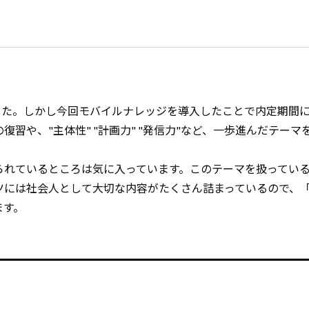
ました。しかし今回モバイルナレッジを導入したことで内定期間
習や、"主体性" "計画力" "発信力"など、一歩進んだテーマ
られているところは気に入っています。このテーマを扱ってい
ツには社会人として大切な内容がたくさん詰まっているので、
ます。