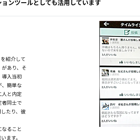
ションツールとしても活用しています
」を紹介して
」があり、そ
 導入当初
が、簡単な
二人と内定
定者同士で
開したり、彼
になること
思います。