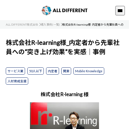
ALL DIFFERENT株式会社
導入事例(一覧)
株式会社R-learning様_内定者から先輩社員への“
株式会社R-learning様_内定者から先輩社
員への“突き上げ効果”を実感｜事例
サービス業
50人以下
内定者
関東
Mobile Knowledge
人材育成支援
株式会社R-learning 様