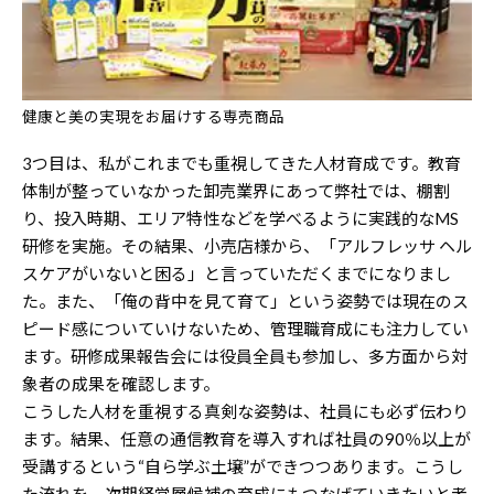
健康と美の実現をお届けする専売商品
3つ目は、私がこれまでも重視してきた人材育成です。教育
体制が整っていなかった卸売業界にあって弊社では、棚割
り、投入時期、エリア特性などを学べるように実践的なMS
研修を実施。その結果、小売店様から、「アルフレッサ ヘル
スケアがいないと困る」と言っていただくまでになりまし
た。また、「俺の背中を見て育て」という姿勢では現在のス
ピード感についていけないため、管理職育成にも注力してい
ます。研修成果報告会には役員全員も参加し、多方面から対
象者の成果を確認します。
こうした人材を重視する真剣な姿勢は、社員にも必ず伝わり
ます。結果、任意の通信教育を導入すれば社員の90％以上が
受講するという“自ら学ぶ土壌”ができつつあります。こうし