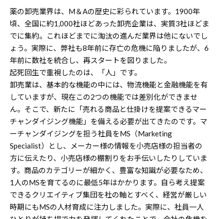
薬の卸売業界は、M＆Aの歴史に彩られています。1900年
頃、全国に約1,000社ほどあった卸売企業は、実質3社ほどま
でに集約。これほどまでに淘汰の進んだ業界は他にないでし
ょう。実際に、弊社も8年前に存亡の危機に陥りましたが、6
年前に数社を統合し、再スタートを図りました。
起死回生で重視したのは、「人」です。
卸売業は、基本的な機能の中には、物流機能と金融機能を有
していますが、現在この2つの機能では差別化ができませ
ん。そこで、新たに「売れる商品と仕掛けを提案できるマー
チャンダイジング機能」を備える必要が出てきたのです。マ
ーチャンダイジングを担う社員をMS（Marketing
Specialist）とし、メーカー様の情報を小売店様の担当者の
方に伝えたり、小売店様の棚割りをお手伝いしたりしていま
す。商品のカテゴリーが細かく、豊富な知識が必要なため、
1人のMSを育てるのに最低5年はかかります。自ら考え提案
できるクリエイティブ集団を社の軸とすべく、経営が厳しい
時期にもMSの人材育成に注力しました。実際に、社員一人