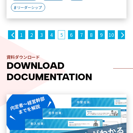
リーダーシップ
投
1
2
3
4
5
6
7
8
9
10
稿
ナ
資料ダウンロード
ビ
DOWNLOAD
ゲ
DOCUMENTATION
ー
シ
ョ
ン