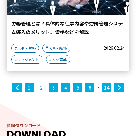
労務管理とは？具体的な仕事内容や労務管理システ
ム導入のメリット、資格などを解説
2026.02.24
人事・労務
人事・総務
マネジメント
人材育成
投
…
1
2
3
4
5
6
14
稿
ナ
ビ
ゲ
資料ダウンロード
ー
DOWNLOAD