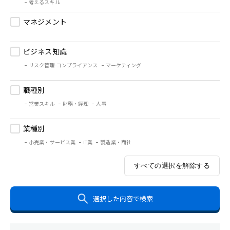
考えるスキル
マネジメント
ビジネス知識
リスク管理-コンプライアンス
マーケティング
職種別
営業スキル
財務・経理
人事
業種別
小売業・サービス業
IT業
製造業・商社
すべての選択を解除する
選択した内容で検索