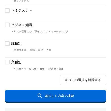
考えるスキル
マネジメント
ビジネス知識
リスク管理-コンプライアンス
マーケティング
職種別
営業スキル
財務・経理
人事
業種別
小売業・サービス業
IT業
製造業・商社
すべての選択を解除する
選択した内容で検索