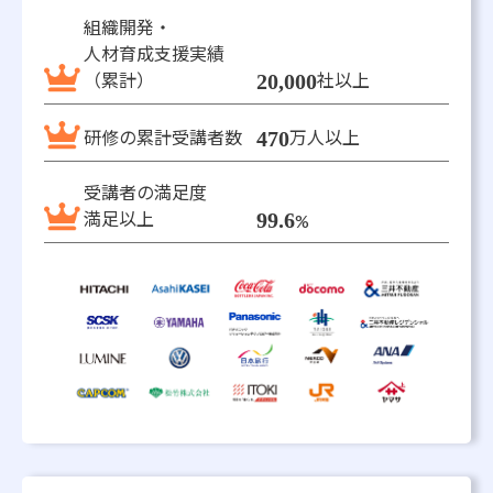
組織開発・
人材育成支援実績
（累計）
20,000
社以上
研修の累計受講者数
470
万人以上
受講者の満足度
満足以上
99.6
%