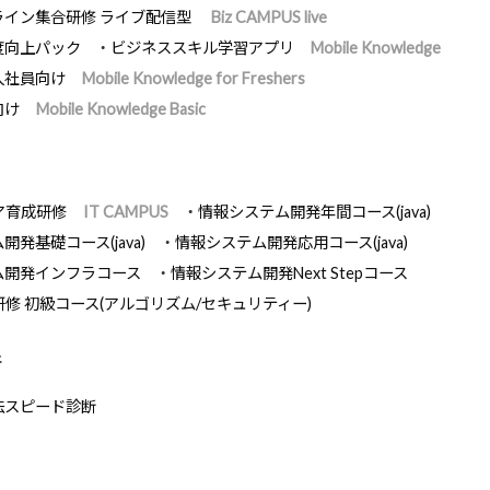
ライン集合研修 ライブ配信型
Biz CAMPUS live
度向上パック
ビジネススキル学習アプリ
Mobile Knowledge
入社員向け
Mobile Knowledge for Freshers
向け
Mobile Knowledge Basic
ア育成研修
IT CAMPUS
情報システム開発年間コース(java)
発基礎コース(java)
情報システム開発応用コース(java)
ム開発インフラコース
情報システム開発Next Stepコース
研修 初級コース(アルゴリズム/セキュリティー)
断
法スピード診断