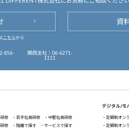
LL DIFFERENT株式会社にお気軽にご相談くださ
せ
資
は
こちら
から
2-856-
関西支社：
06-6271-
1111
デジタル/モ
員研修
若手社員研修
中堅社員研修
定額制オン
部研修
階層で探す
サービスで探す
定額制オン