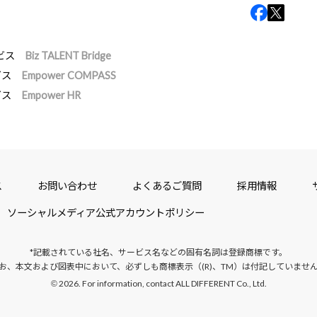
ビス
Biz TALENT Bridge
ビス
Empower COMPASS
ビス
Empower HR
ス
お問い合わせ
よくあるご質問
採用情報
ソーシャルメディア公式アカウントポリシー
*記載されている社名、サービス名などの固有名詞は
登録商標です。
お、本文および図表中において、
必ずしも商標表示（(R)、TM）は付記していませ
2026. For information, contact ALL DIFFERENT Co., Ltd.
©