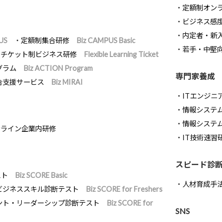
定額制オン
ビジネス感
内定者・新
US
定額制集合研修
Biz CAMPUS Basic
若手・中堅
チケット制ビジネス研修
Flexible Learning Ticket
グラム
Biz ACTION Program
専門家養成
合支援サービス
Biz MIRAI
ITエンジニ
情報システム開
情報システ
ンライン企業内研修
IT技術速習
スピード診
スト
Biz SCORE Basic
人材育成手
ビジネススキル診断テスト
Biz SCORE for Freshers
ント・リーダーシップ診断テスト
Biz SCORE for
SNS