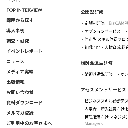
TOP INTERVIEW
公開型研修
課題から探す
定額制研修
Biz CAMP
導入事例
オプションサービス
伴走型 スキル体得プロ
調査・研究
組織開発・人材育成 総
イベントレポート
ニュース
講師派遣型研修
メディア実績
講師派遣型研修
オ
出版情報
アセスメントサービス
お問い合わせ
ビジネススキル診断テ
資料ダウンロード
内定者・新入社員向け 
メルマガ登録
管理職層向け マネジメ
ご利用中のお客さまへ
Managers