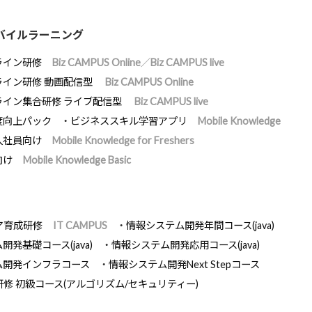
バイルラーニング
ライン研修
Biz CAMPUS Online／Biz CAMPUS live
ライン研修 動画配信型
Biz CAMPUS Online
ライン集合研修 ライブ配信型
Biz CAMPUS live
度向上パック
ビジネススキル学習アプリ
Mobile Knowledge
入社員向け
Mobile Knowledge for Freshers
向け
Mobile Knowledge Basic
ア育成研修
IT CAMPUS
情報システム開発年間コース(java)
発基礎コース(java)
情報システム開発応用コース(java)
ム開発インフラコース
情報システム開発Next Stepコース
研修 初級コース(アルゴリズム/セキュリティー)