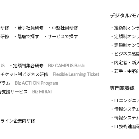
デジタル/モ
員研修
若手社員研修
中堅社員研修
定額制オン
部研修
階層で探す
サービスで探す
定額制オン
定額制オン
ビジネス感
内定者・新
US
定額制集合研修
Biz CAMPUS Basic
若手・中堅
チケット制ビジネス研修
Flexible Learning Ticket
グラム
Biz ACTION Program
専門家養成
合支援サービス
Biz MIRAI
ITエンジニ
情報システム開
情報システ
ンライン企業内研修
IT技術速習