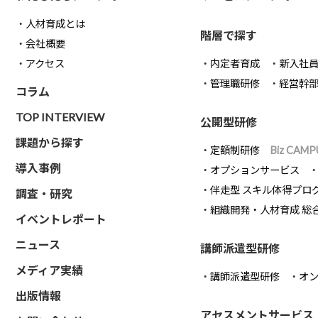
人材育成とは
階層で探す
会社概要
アクセス
内定者育成
新入社
管理職研修
経営幹
コラム
TOP INTERVIEW
公開型研修
課題から探す
定額制研修
Biz CAMP
導入事例
オプションサービス
伴走型 スキル体得プロ
調査・研究
組織開発・人材育成 総
イベントレポート
ニュース
講師派遣型研修
メディア実績
講師派遣型研修
オ
出版情報
アセスメントサービス