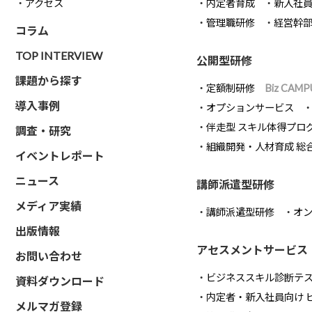
アクセス
内定者育成
新入社
管理職研修
経営幹
コラム
TOP INTERVIEW
公開型研修
課題から探す
定額制研修
Biz CAMP
導入事例
オプションサービス
伴走型 スキル体得プロ
調査・研究
組織開発・人材育成 総
イベントレポート
ニュース
講師派遣型研修
メディア実績
講師派遣型研修
オ
出版情報
アセスメントサービス
お問い合わせ
ビジネススキル診断テ
資料ダウンロード
内定者・新入社員向け 
メルマガ登録