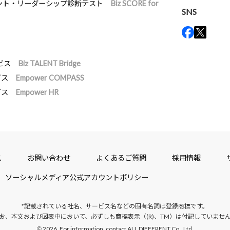
ント・リーダーシップ診断テスト
Biz SCORE for
SNS
ビス
Biz TALENT Bridge
ビス
Empower COMPASS
ビス
Empower HR
ス
お問い合わせ
よくあるご質問
採用情報
ソーシャルメディア公式アカウントポリシー
*記載されている社名、サービス名などの固有名詞は
登録商標です。
お、本文および図表中において、
必ずしも商標表示（(R)、TM）は付記していませ
2026. For information, contact ALL DIFFERENT Co., Ltd.
©