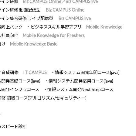
ライン研修
Biz CAMPUS Online／Biz CAMPUS live
ライン研修 動画配信型
Biz CAMPUS Online
ライン集合研修 ライブ配信型
Biz CAMPUS live
度向上パック
ビジネススキル学習アプリ
Mobile Knowledge
入社員向け
Mobile Knowledge for Freshers
向け
Mobile Knowledge Basic
ア育成研修
IT CAMPUS
情報システム開発年間コース(java)
発基礎コース(java)
情報システム開発応用コース(java)
ム開発インフラコース
情報システム開発Next Stepコース
研修 初級コース(アルゴリズム/セキュリティー)
断
法スピード診断