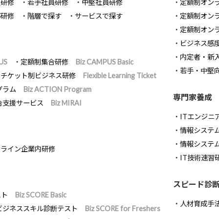
員研修
若手社員研修
中堅社員研修
定額制オン
部研修
階層で探す
サービスで探す
定額制オン
定額制オン
ビジネス感
内定者・新
US
定額制集合研修
Biz CAMPUS Basic
若手・中堅
チケット制ビジネス研修
Flexible Learning Ticket
グラム
Biz ACTION Program
専門家養成
合支援サービス
Biz MIRAI
ITエンジニ
情報システム開
情報システ
ンライン企業内研修
IT技術速習
スピード診
スト
Biz SCORE Basic
人材育成手
ビジネススキル診断テスト
Biz SCORE for Freshers