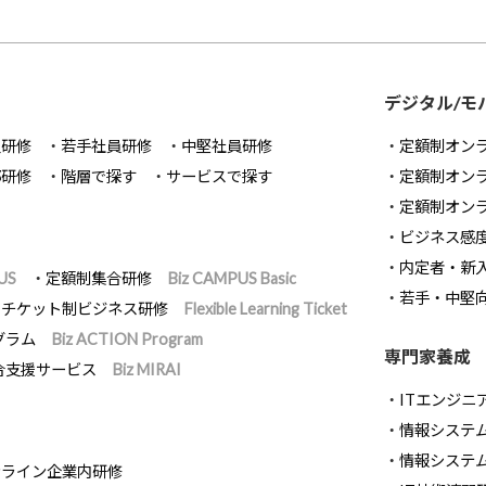
デジタル/モ
員研修
若手社員研修
中堅社員研修
定額制オン
部研修
階層で探す
サービスで探す
定額制オン
定額制オン
ビジネス感
内定者・新
US
定額制集合研修
Biz CAMPUS Basic
若手・中堅
チケット制ビジネス研修
Flexible Learning Ticket
グラム
Biz ACTION Program
専門家養成
合支援サービス
Biz MIRAI
ITエンジニ
情報システム開
情報システ
ンライン企業内研修