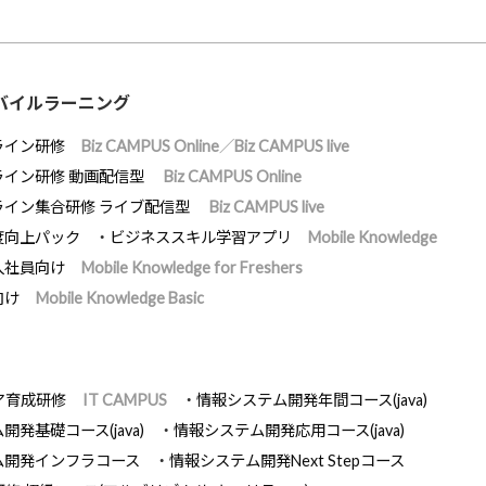
バイルラーニング
ライン研修
Biz CAMPUS Online／Biz CAMPUS live
ライン研修 動画配信型
Biz CAMPUS Online
ライン集合研修 ライブ配信型
Biz CAMPUS live
度向上パック
ビジネススキル学習アプリ
Mobile Knowledge
入社員向け
Mobile Knowledge for Freshers
向け
Mobile Knowledge Basic
ア育成研修
IT CAMPUS
情報システム開発年間コース(java)
発基礎コース(java)
情報システム開発応用コース(java)
ム開発インフラコース
情報システム開発Next Stepコース