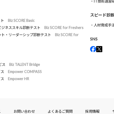
IT技術速習
スピード診
スト
Biz SCORE Basic
人材育成手
ビジネススキル診断テスト
Biz SCORE for Freshers
ント・リーダーシップ診断テスト
Biz SCORE for
SNS
ビス
Biz TALENT Bridge
ビス
Empower COMPASS
ビス
Empower HR
ス
お問い合わせ
よくあるご質問
採用情報