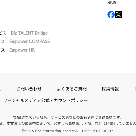
SNS
ビス
Biz TALENT Bridge
ビス
Empower COMPASS
ビス
Empower HR
ス
お問い合わせ
よくあるご質問
採用情報
ソーシャルメディア公式アカウントポリシー
*記載されている社名、サービス名などの固有名詞は
登録商標です。
お、本文および図表中において、
必ずしも商標表示（(R)、TM）は付記していませ
2026. For information, contact ALL DIFFERENT Co., Ltd.
©