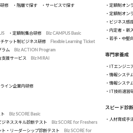
部研修
階層で探す
サービスで探す
定額制オン
定額制オン
ビジネス感
内定者・新
US
定額制集合研修
Biz CAMPUS Basic
若手・中堅
チケット制ビジネス研修
Flexible Learning Ticket
グラム
Biz ACTION Program
専門家養成
合支援サービス
Biz MIRAI
ITエンジニ
情報システム開
情報システ
ンライン企業内研修
IT技術速習
スピード診
スト
Biz SCORE Basic
人材育成手
ビジネススキル診断テスト
Biz SCORE for Freshers
ント・リーダーシップ診断テスト
Biz SCORE for