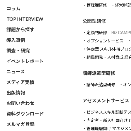
管理職研修
経営幹
コラム
TOP INTERVIEW
公開型研修
課題から探す
定額制研修
Biz CAMP
導入事例
オプションサービス
伴走型 スキル体得プロ
調査・研究
組織開発・人材育成 総
イベントレポート
ニュース
講師派遣型研修
メディア実績
講師派遣型研修
オ
出版情報
アセスメントサービス
お問い合わせ
ビジネススキル診断テ
資料ダウンロード
内定者・新入社員向け 
メルマガ登録
管理職層向け マネジメ