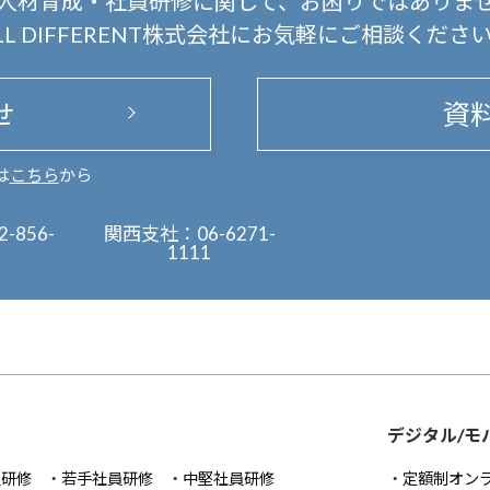
人材育成・社員研修に関して、
お困りではありま
LL DIFFERENT株式会社にお気軽にご相談くださ
せ
資
は
こちら
から
2-856-
関西支社：
06-6271-
1111
デジタル/モ
員研修
若手社員研修
中堅社員研修
定額制オン