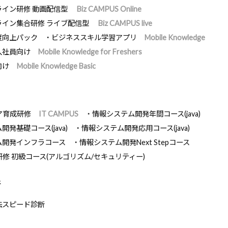
ライン研修 動画配信型
Biz CAMPUS Online
ライン集合研修 ライブ配信型
Biz CAMPUS live
度向上パック
ビジネススキル学習アプリ
Mobile Knowledge
入社員向け
Mobile Knowledge for Freshers
向け
Mobile Knowledge Basic
ア育成研修
IT CAMPUS
情報システム開発年間コース(java)
発基礎コース(java)
情報システム開発応用コース(java)
ム開発インフラコース
情報システム開発Next Stepコース
研修 初級コース(アルゴリズム/セキュリティー)
断
法スピード診断