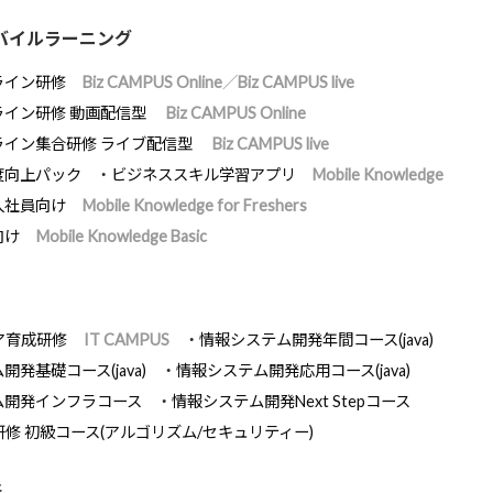
バイルラーニング
ライン研修
Biz CAMPUS Online／Biz CAMPUS live
ライン研修 動画配信型
Biz CAMPUS Online
ライン集合研修 ライブ配信型
Biz CAMPUS live
度向上パック
ビジネススキル学習アプリ
Mobile Knowledge
入社員向け
Mobile Knowledge for Freshers
向け
Mobile Knowledge Basic
ア育成研修
IT CAMPUS
情報システム開発年間コース(java)
発基礎コース(java)
情報システム開発応用コース(java)
ム開発インフラコース
情報システム開発Next Stepコース
研修 初級コース(アルゴリズム/セキュリティー)
断