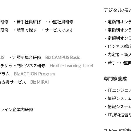
デジタル/モ
員研修
若手社員研修
中堅社員研修
定額制オン
部研修
階層で探す
サービスで探す
定額制オン
定額制オン
ビジネス感
内定者・新
US
定額制集合研修
Biz CAMPUS Basic
若手・中堅
チケット制ビジネス研修
Flexible Learning Ticket
グラム
Biz ACTION Program
専門家養成
合支援サービス
Biz MIRAI
ITエンジニ
情報システム開
情報システ
ンライン企業内研修
IT技術速習
スピード診