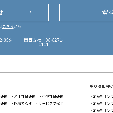
せ
資
は
こちら
から
2-856-
関西支社：
06-6271-
1111
デジタル/モ
員研修
若手社員研修
中堅社員研修
定額制オン
部研修
階層で探す
サービスで探す
定額制オン
定額制オン