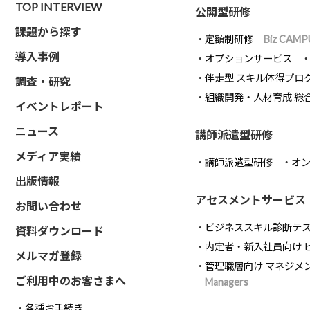
TOP INTERVIEW
公開型研修
課題から探す
定額制研修
Biz CAMP
導入事例
オプションサービス
伴走型 スキル体得プロ
調査・研究
組織開発・人材育成 総
イベントレポート
ニュース
講師派遣型研修
メディア実績
講師派遣型研修
オ
出版情報
アセスメントサービス
お問い合わせ
ビジネススキル診断テ
資料ダウンロード
内定者・新入社員向け 
メルマガ登録
管理職層向け マネジメ
ご利用中のお客さまへ
Managers
各種お手続き