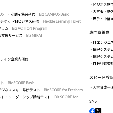
ビジネス感
内定者・新
US
定額制集合研修
Biz CAMPUS Basic
若手・中堅
チケット制ビジネス研修
Flexible Learning Ticket
グラム
Biz ACTION Program
専門家養成
合支援サービス
Biz MIRAI
ITエンジニ
情報システム開
情報システ
ンライン企業内研修
IT技術速習
スピード診
スト
Biz SCORE Basic
人材育成手
ビジネススキル診断テスト
Biz SCORE for Freshers
ント・リーダーシップ診断テスト
Biz SCORE for
SNS