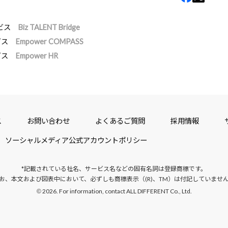
ビス
Biz TALENT Bridge
ビス
Empower COMPASS
ビス
Empower HR
ス
お問い合わせ
よくあるご質問
採用情報
ソーシャルメディア公式アカウントポリシー
*記載されている社名、サービス名などの固有名詞は
登録商標です。
お、本文および図表中において、
必ずしも商標表示（(R)、TM）は付記していませ
2026. For information, contact ALL DIFFERENT Co., Ltd.
©