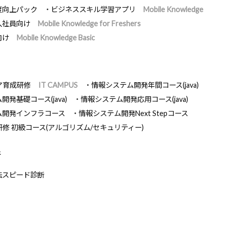
度向上パック
ビジネススキル学習アプリ
Mobile Knowledge
入社員向け
Mobile Knowledge for Freshers
向け
Mobile Knowledge Basic
ア育成研修
IT CAMPUS
情報システム開発年間コース(java)
発基礎コース(java)
情報システム開発応用コース(java)
ム開発インフラコース
情報システム開発Next Stepコース
研修 初級コース(アルゴリズム/セキュリティー)
断
法スピード診断