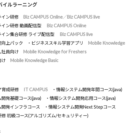
バイルラーニング
ライン研修
Biz CAMPUS Online／Biz CAMPUS live
ライン研修 動画配信型
Biz CAMPUS Online
ライン集合研修 ライブ配信型
Biz CAMPUS live
度向上パック
ビジネススキル学習アプリ
Mobile Knowledge
入社員向け
Mobile Knowledge for Freshers
向け
Mobile Knowledge Basic
ア育成研修
IT CAMPUS
情報システム開発年間コース(java)
発基礎コース(java)
情報システム開発応用コース(java)
ム開発インフラコース
情報システム開発Next Stepコース
研修 初級コース(アルゴリズム/セキュリティー)
断