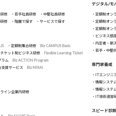
デジタル/モ
員研修
若手社員研修
中堅社員研修
定額制オン
部研修
階層で探す
サービスで探す
定額制オン
定額制オン
ビジネス感
内定者・新
US
定額制集合研修
Biz CAMPUS Basic
若手・中堅
チケット制ビジネス研修
Flexible Learning Ticket
グラム
Biz ACTION Program
専門家養成
合支援サービス
Biz MIRAI
ITエンジニ
情報システム開
情報システ
ンライン企業内研修
IT技術速習
スピード診