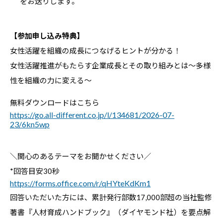
をお送りします。
【参加申し込み特典】
女性活躍を組織の成長につなげるヒントが分かる！
女性活躍推進がもたらす企業成長とその取り組みとは～多様
性を組織の力に変える～
無料ダウンロードはこちら
https://go.all-different.co.jp/l/134681/2026-07-
23/6kn5wp
＼関心のあるテーマをお聞かせください／
*回答目安30秒
https://forms.office.com/r/qHYteKdKm1
回答いただいた方には、累計発行部数17,000部超の
当社監修
著書『人材育成ハンドブック』（ダイヤモンド社）を要点解