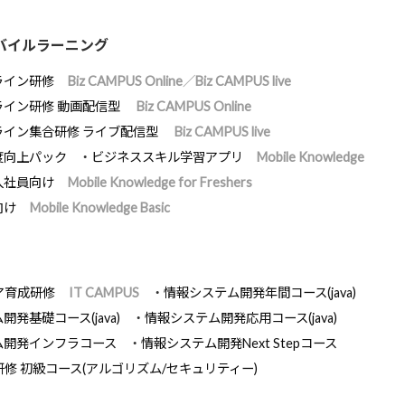
バイルラーニング
ライン研修
Biz CAMPUS Online／Biz CAMPUS live
ライン研修 動画配信型
Biz CAMPUS Online
ライン集合研修 ライブ配信型
Biz CAMPUS live
度向上パック
ビジネススキル学習アプリ
Mobile Knowledge
入社員向け
Mobile Knowledge for Freshers
向け
Mobile Knowledge Basic
ア育成研修
IT CAMPUS
情報システム開発年間コース(java)
発基礎コース(java)
情報システム開発応用コース(java)
ム開発インフラコース
情報システム開発Next Stepコース
研修 初級コース(アルゴリズム/セキュリティー)