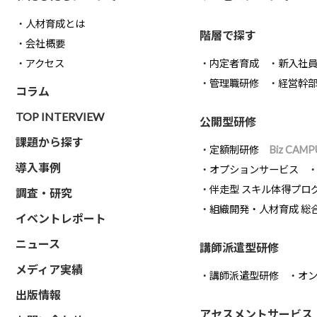
人材育成とは
階層で探す
会社概要
アクセス
内定者育成
新入社
管理職研修
経営幹
コラム
TOP INTERVIEW
公開型研修
課題から探す
定額制研修
Biz CAMP
導入事例
オプションサービス
伴走型 スキル体得プロ
調査・研究
組織開発・人材育成 総
イベントレポート
ニュース
講師派遣型研修
メディア実績
講師派遣型研修
オ
出版情報
アセスメントサービス