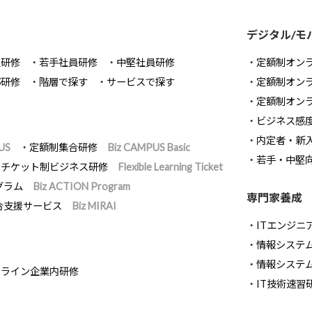
デジタル/モ
員研修
若手社員研修
中堅社員研修
定額制オン
部研修
階層で探す
サービスで探す
定額制オン
定額制オン
ビジネス感
内定者・新
US
定額制集合研修
Biz CAMPUS Basic
若手・中堅
チケット制ビジネス研修
Flexible Learning Ticket
グラム
Biz ACTION Program
専門家養成
合支援サービス
Biz MIRAI
ITエンジニ
情報システム開
情報システ
ンライン企業内研修
IT技術速習