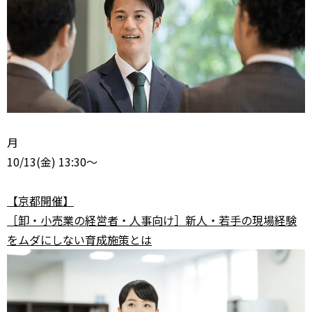
月
10/13
(金) 13:30～
【京都開催】
［卸・小売業の経営者・人事向け］新人・若手の現場経験
をムダにしない育成施策とは