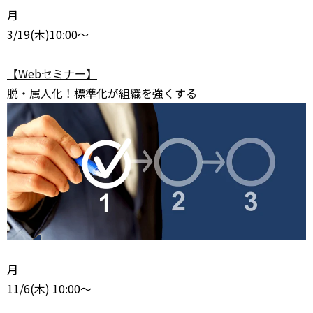
月
3/19
(木)10:00～
【Webセミナー】
脱・属人化！標準化が組織を強くする
月
11/6
(木) 10:00～