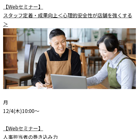
【Webセミナー】
スタッフ定着・成果向上＜心理的安全性が店舗を強くする
＞
月
12/4
(木)10:00～
【Webセミナー】
人事担当者の巻き込み力