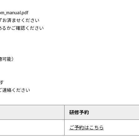
oom_manual.pdf
ずお済ませください
あるかご確認ください
聴可能）
す
 宛にご連絡ください
研修予約
ご予約はこちら