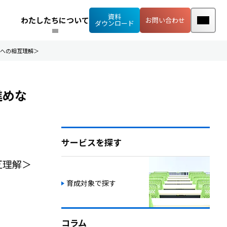
資料
わたしたちについて
お問い合わせ
ダウンロード
差への相互理解＞
進めな
サービスを探す
互理解＞
育成対象で探す
コラム