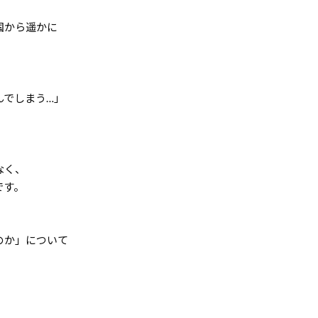
国から遥かに
んでしまう…」
なく、
です。
のか」について