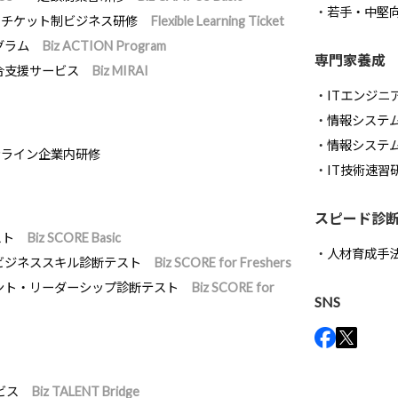
若手・中堅
チケット制ビジネス研修
Flexible Learning Ticket
グラム
Biz ACTION Program
専門家養成
合支援サービス
Biz MIRAI
ITエンジニ
情報システム開
情報システ
ンライン企業内研修
IT技術速習
スピード診
スト
Biz SCORE Basic
人材育成手
ビジネススキル診断テスト
Biz SCORE for Freshers
ント・リーダーシップ診断テスト
Biz SCORE for
SNS
ビス
Biz TALENT Bridge