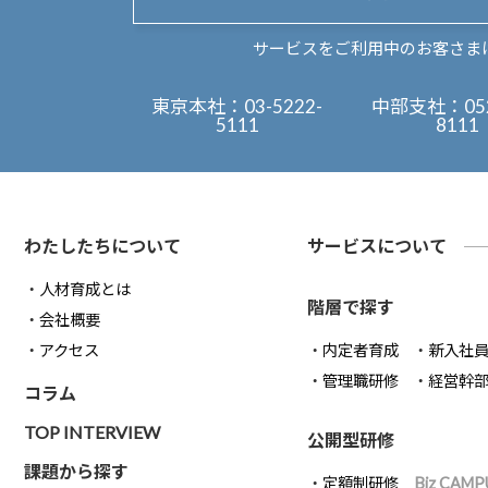
サービスをご利用中のお客さま
東京本社：
03-5222-
中部支社：
05
5111
8111
わたしたちについて
サービスについて
人材育成とは
階層で探す
会社概要
アクセス
内定者育成
新入社
管理職研修
経営幹
コラム
TOP INTERVIEW
公開型研修
課題から探す
定額制研修
Biz CAMP