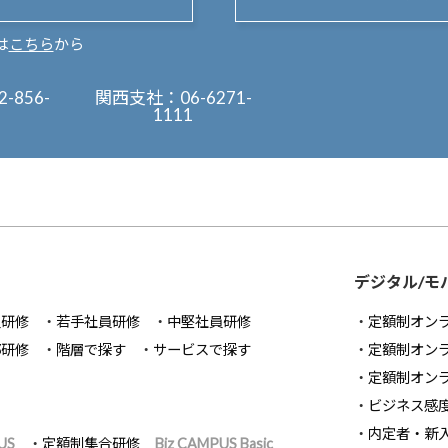
は
こちら
から
2-856-
関西支社：
06-6271-
1111
デジタル/モ
員研修
若手社員研修
中堅社員研修
定額制オン
部研修
階層で探す
サービスで探す
定額制オン
定額制オン
ビジネス感
内定者・新
US
定額制集合研修
Biz CAMPUS Basic