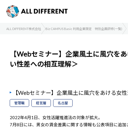
ALL DIFFERENT株式会社
Biz CAMPUS Basic 利用企業限定 特別企画研修(一覧)
【Webセミナー】企業風土に風穴を
い性差への相互理解＞
【Webセミナー】企業風土に風穴をあける女
管理職
経営層
名古屋
2022年4月1日、女性活躍推進法の対象が拡大。
7月8日には、男女の賃金差異に関する情報も公表項目に追加