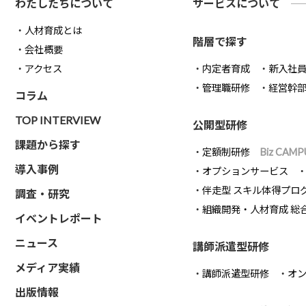
わたしたちについて
サービスについて
人材育成とは
階層で探す
会社概要
アクセス
内定者育成
新入社
管理職研修
経営幹
コラム
TOP INTERVIEW
公開型研修
課題から探す
定額制研修
Biz CAMP
導入事例
オプションサービス
伴走型 スキル体得プロ
調査・研究
組織開発・人材育成 総
イベントレポート
ニュース
講師派遣型研修
メディア実績
講師派遣型研修
オ
出版情報