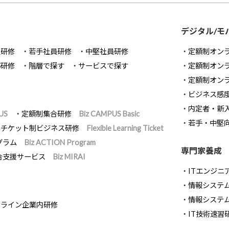
デジタル/モ
員研修
若手社員研修
中堅社員研修
定額制オン
部研修
階層で探す
サービスで探す
定額制オン
定額制オン
ビジネス感
内定者・新
US
定額制集合研修
Biz CAMPUS Basic
若手・中堅
チケット制ビジネス研修
Flexible Learning Ticket
グラム
Biz ACTION Program
専門家養成
合支援サービス
Biz MIRAI
ITエンジニ
情報システム開
情報システ
ンライン企業内研修
IT技術速習