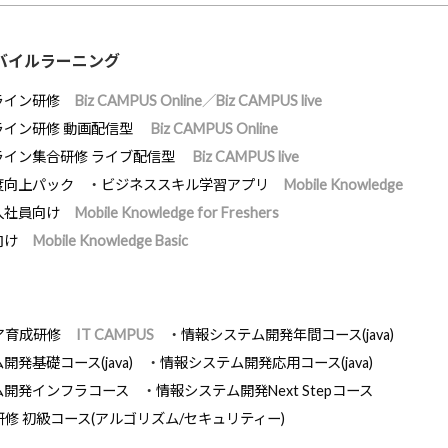
バイルラーニング
ライン研修
Biz CAMPUS Online／Biz CAMPUS live
ライン研修 動画配信型
Biz CAMPUS Online
ライン集合研修 ライブ配信型
Biz CAMPUS live
度向上パック
ビジネススキル学習アプリ
Mobile Knowledge
入社員向け
Mobile Knowledge for Freshers
向け
Mobile Knowledge Basic
ア育成研修
IT CAMPUS
情報システム開発年間コース(java)
発基礎コース(java)
情報システム開発応用コース(java)
ム開発インフラコース
情報システム開発Next Stepコース
研修 初級コース(アルゴリズム/セキュリティー)