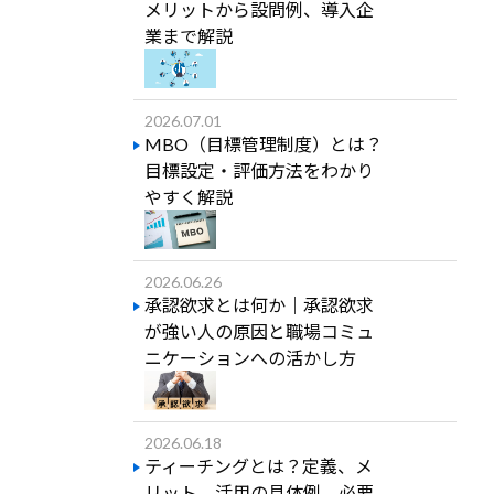
メリットから設問例、導入企
業まで解説
2026.07.01
MBO（目標管理制度）とは？
目標設定・評価方法をわかり
やすく解説
2026.06.26
承認欲求とは何か｜承認欲求
が強い人の原因と職場コミュ
ニケーションへの活かし方
2026.06.18
ティーチングとは？定義、メ
リット、活用の具体例、必要