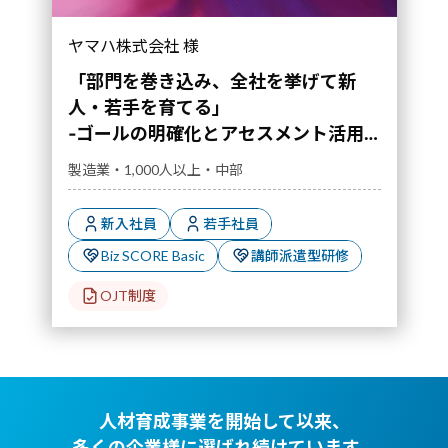
‐ゴールの明確化とアセスメント活用で実現した
ヤマハ株式会社 様
若手育成改革の軌跡‐｜導入事例">
「部門を巻き込み、全社を挙げて新
人・若手を育てる」
‐ゴールの明確化とアセスメント活用
で実現した若手育成改革の軌跡‐
製造業・1,000人以上・中部
新入社員
若手社員
Biz SCORE Basic
講師派遣型研修
OJT制度
人材育成事業を開始して以来、
多くの企業様に選ばれ続けています。