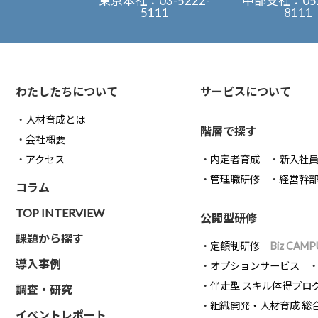
東京本社：
03-5222-
中部支社：
05
5111
8111
わたしたちについて
サービスについて
人材育成とは
階層で探す
会社概要
アクセス
内定者育成
新入社
管理職研修
経営幹
コラム
TOP INTERVIEW
公開型研修
課題から探す
定額制研修
Biz CAMP
導入事例
オプションサービス
伴走型 スキル体得プロ
調査・研究
組織開発・人材育成 総
イベントレポート