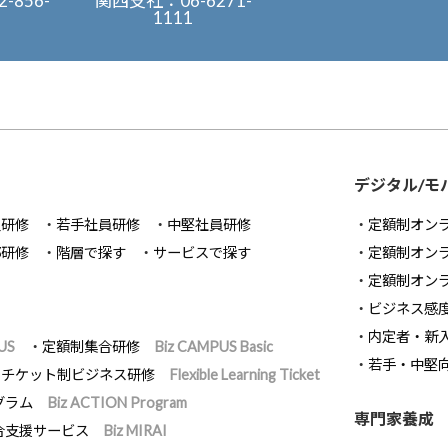
2-856-
関西支社：
06-6271-
1111
デジタル/モ
員研修
若手社員研修
中堅社員研修
定額制オン
部研修
階層で探す
サービスで探す
定額制オン
定額制オン
ビジネス感
内定者・新
US
定額制集合研修
Biz CAMPUS Basic
若手・中堅
チケット制ビジネス研修
Flexible Learning Ticket
グラム
Biz ACTION Program
専門家養成
合支援サービス
Biz MIRAI