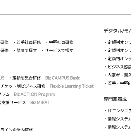
デジタル/モ
員研修
若手社員研修
中堅社員研修
定額制オン
部研修
階層で探す
サービスで探す
定額制オン
定額制オン
ビジネス感
内定者・新
US
定額制集合研修
Biz CAMPUS Basic
若手・中堅
チケット制ビジネス研修
Flexible Learning Ticket
グラム
Biz ACTION Program
専門家養成
合支援サービス
Biz MIRAI
ITエンジニ
情報システム開
情報システ
ンライン企業内研修