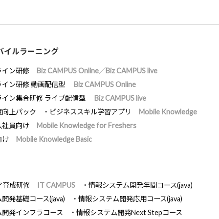
バイルラーニング
ライン研修
Biz CAMPUS Online／Biz CAMPUS live
ライン研修 動画配信型
Biz CAMPUS Online
ライン集合研修 ライブ配信型
Biz CAMPUS live
度向上パック
ビジネススキル学習アプリ
Mobile Knowledge
入社員向け
Mobile Knowledge for Freshers
向け
Mobile Knowledge Basic
ア育成研修
IT CAMPUS
情報システム開発年間コース(java)
発基礎コース(java)
情報システム開発応用コース(java)
ム開発インフラコース
情報システム開発Next Stepコース