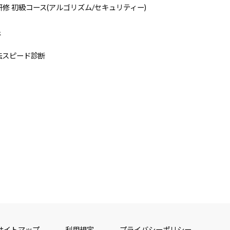
研修 初級コース(アルゴリズム/セキュリティー)
断
法スピード診断
サイトマップ
利用規定
プライバシーポリシー