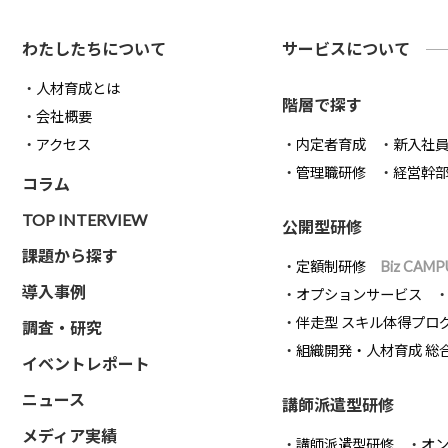
わたしたちについて
サービスについて
人材育成とは
階層で探す
会社概要
アクセス
内定者育成
新入社
管理職研修
経営幹
コラム
TOP INTERVIEW
公開型研修
課題から探す
定額制研修
Biz CAMP
導入事例
オプションサービス
伴走型 スキル体得プロ
調査・研究
組織開発・人材育成 総
イベントレポート
ニュース
講師派遣型研修
メディア実績
講師派遣型研修
オ