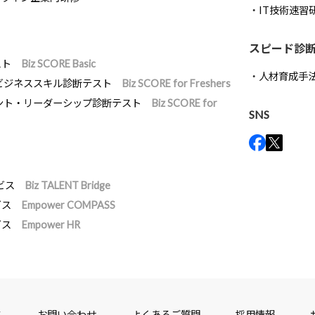
IT技術速習
スピード診
スト
Biz SCORE Basic
人材育成手
ビジネススキル診断テスト
Biz SCORE for Freshers
ント・リーダーシップ診断テスト
Biz SCORE for
SNS
ビス
Biz TALENT Bridge
ビス
Empower COMPASS
ビス
Empower HR
ス
お問い合わせ
よくあるご質問
採用情報