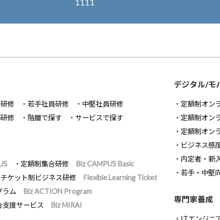
1111
デジタル/モ
員研修
若手社員研修
中堅社員研修
定額制オン
部研修
階層で探す
サービスで探す
定額制オン
定額制オン
ビジネス感
内定者・新
US
定額制集合研修
Biz CAMPUS Basic
若手・中堅
チケット制ビジネス研修
Flexible Learning Ticket
グラム
Biz ACTION Program
専門家養成
合支援サービス
Biz MIRAI
ITエンジニ