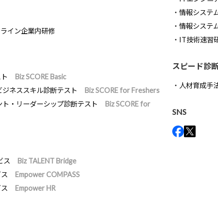
情報システム開
情報システ
ンライン企業内研修
IT技術速習
スピード診
スト
Biz SCORE Basic
人材育成手
ビジネススキル診断テスト
Biz SCORE for Freshers
ント・リーダーシップ診断テスト
Biz SCORE for
SNS
ビス
Biz TALENT Bridge
ビス
Empower COMPASS
ビス
Empower HR