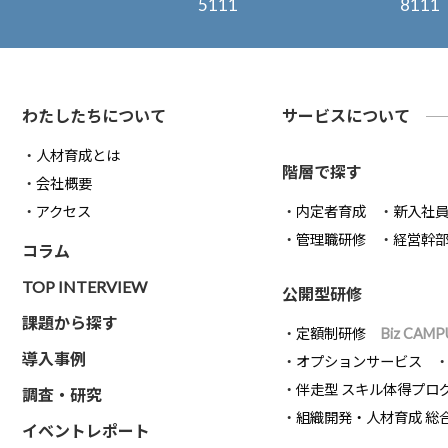
5111
8111
わたしたちについて
サービスについて
人材育成とは
階層で探す
会社概要
アクセス
内定者育成
新入社
管理職研修
経営幹
コラム
TOP INTERVIEW
公開型研修
課題から探す
定額制研修
Biz CAMP
導入事例
オプションサービス
伴走型 スキル体得プロ
調査・研究
組織開発・人材育成 総
イベントレポート