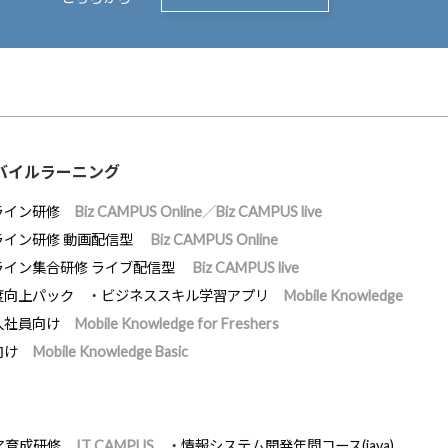
バイルラーニング
ライン研修
Biz CAMPUS Online／Biz CAMPUS live
ライン研修 動画配信型
Biz CAMPUS Online
ライン集合研修 ライブ配信型
Biz CAMPUS live
度向上パック
ビジネススキル学習アプリ
Mobile Knowledge
入社員向け
Mobile Knowledge for Freshers
向け
Mobile Knowledge Basic
ア育成研修
IT CAMPUS
情報システム開発年間コース(java)