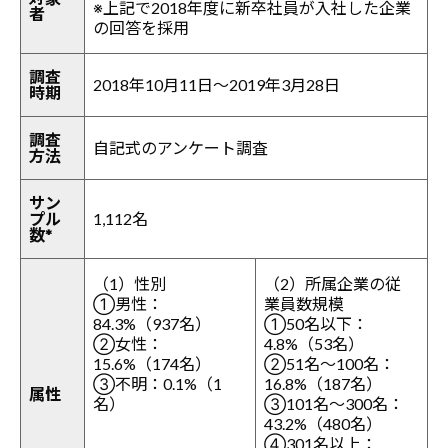
※上記で2018年度に新卒社員が入社した企業
者
の回答を採用
調査
2018年10月11日～2019年3月28日
時期
調査
自記式のアンケート調査
方法
サン
プル
1,112名
数*
（1）性別
（2）所属企業の従
①男性：
業員数規模
84.3%（937名）
①50名以下：
②女性：
4.8%（53名）
15.6%（174名）
②51名～100名：
③不明：0.1%（1
16.8%（187名）
属性
名）
③101名～300名：
43.2%（480名）
④301名以上：