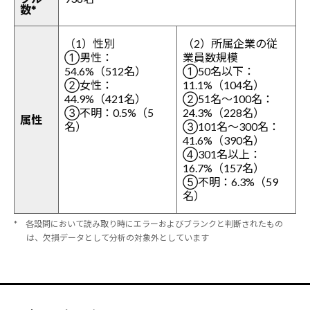
数*
（1）性別
（2）所属企業の従
①男性：
業員数規模
54.6%（512名）
①50名以下：
②女性：
11.1%（104名）
44.9%（421名）
②51名～100名：
③不明：0.5%（5
24.3%（228名）
属性
名）
③101名～300名：
41.6%（390名）
④301名以上：
16.7%（157名）
⑤不明：6.3%（59
名）
* 各設問において読み取り時にエラーおよびブランクと判断されたもの
は、欠損データとして分析の対象外としています