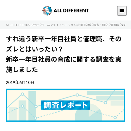
ALL DIFFERENT株式会社
ラーニングイノベーション総合研究所
調査・研究
管理職
すれ違
すれ違う新卒一年目社員と管理職、その
ズレとはいったい？
新卒一年目社員の育成に関する調査を実
施しました
2019年6月10日