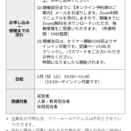
上、お申し込みください。
(2) 開催前日までに【オンライン予約票のご
案内】メールをお送りします。Zoom利用
マニュアルを添付しますので、開催までに
お申し込み
Zoom(無料)をダウンロードいただき、視
～
聴環境をご用意いただきます。（所要時
視聴までの
間：10分程度）
流れ
(3) 開催当日は、セミナー開始10分前よりサ
インイン可能です。受講ページURLを
クリックし、パスワードをご入力いただき
お待ちください。
時間になりましたら開始されます。
2月 7日（火） 14:00～15:00
日程
（13:50～サインイン可能です）
経営者
受講対象
人事・教育担当者
採用担当者
※ 企業名が不明な方、フリーメールアドレスは不可とさせてい
ただきます。
※ 当社と競合・同業にあたるお立場の方、個人の方のご参加は