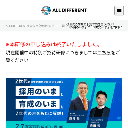
Z世代の学生と本気で向き合うには？
ALL DIFFERENT株式会社
無料セミナー(一覧)
「採用のいま」と「育成のいま」をZ世代の声
※ 本研修の申し込みは終了いたしました。
現在開催中の特別ご招待研修につきましては
こちら
をご
覧ください。