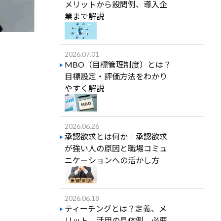
メリットから設問例、導入企
業まで解説
2026.07.01
MBO（目標管理制度）とは？
目標設定・評価方法をわかり
やすく解説
2026.06.26
承認欲求とは何か｜承認欲求
が強い人の原因と職場コミュ
ニケーションへの活かし方
2026.06.18
ティーチングとは？定義、メ
リット、活用の具体例、必要