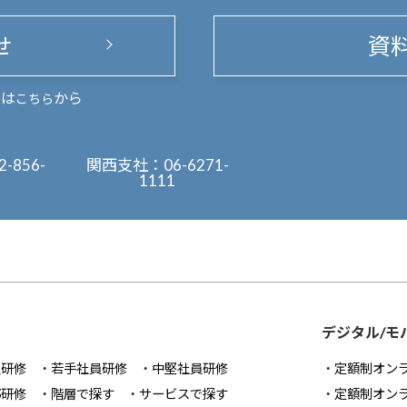
せ
資
まは
から
こちら
2-856-
関西支社：
06-6271-
1111
デジタル/モ
員研修
若手社員研修
中堅社員研修
定額制オン
部研修
階層で探す
サービスで探す
定額制オン