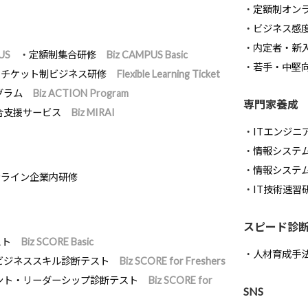
定額制オン
ビジネス感
内定者・新
US
定額制集合研修
Biz CAMPUS Basic
若手・中堅
チケット制ビジネス研修
Flexible Learning Ticket
グラム
Biz ACTION Program
専門家養成
合支援サービス
Biz MIRAI
ITエンジニ
情報システム開
情報システ
ンライン企業内研修
IT技術速習
スピード診
スト
Biz SCORE Basic
人材育成手
ビジネススキル診断テスト
Biz SCORE for Freshers
ント・リーダーシップ診断テスト
Biz SCORE for
SNS