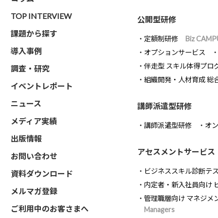
TOP INTERVIEW
公開型研修
課題から探す
定額制研修
Biz CAMP
導入事例
オプションサービス
伴走型 スキル体得プロ
調査・研究
組織開発・人材育成 総
イベントレポート
ニュース
講師派遣型研修
メディア実績
講師派遣型研修
オ
出版情報
アセスメントサービス
お問い合わせ
ビジネススキル診断テ
資料ダウンロード
内定者・新入社員向け 
メルマガ登録
管理職層向け マネジメ
ご利用中のお客さまへ
Managers