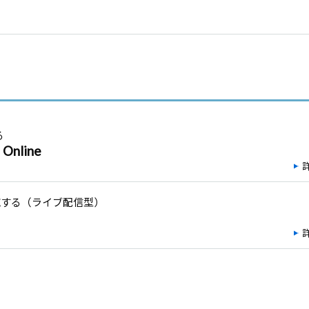
る
nline
施する（ライブ配信型）