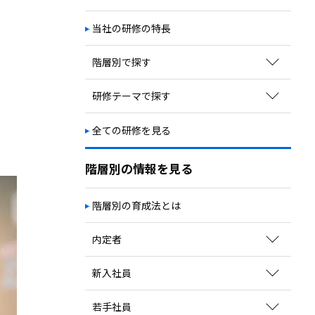
次期リーダー育成
自立・自走／主体性向上
当社の研修の特長
視野・視座の獲得
階層別で探す
教育体系の構築
キャリアプラン構築
新入社員向け研修
研修テーマで探す
若手社員向け研修
ビジネススキル
全ての研修を見る
中堅社員向け研修
コミュニケーションスキル
管理職向け研修
マネジメント
階層別の情報を見る
経営幹部向け研修
ビジネス知識
階層別の育成法とは
職種別研修
業界別研修
内定者
育成方法のポイントを見る
新入社員
関連コラムを読む
育成方法のポイントを見る
若手社員
サービスを探す