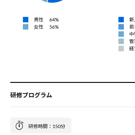
男性
64%
新
女性
56%
若
中
管
経
研修プログラム
研修時間：150分