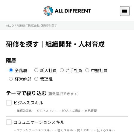
ALL DIFFERENT株式会社
研修を探す
研修を探す｜組織開発・人材育成
階層
全階層
新入社員
若手社員
中堅社員
経営幹部
管理職
テーマで絞り込む
(複数選択できます)
ビジネススキル
業務効率化
ビジネスマナー
ビジネス基礎
自己管理
コミュニケーションスキル
ファシリテーションスキル
書くスキル
聞くスキル
伝えるスキル