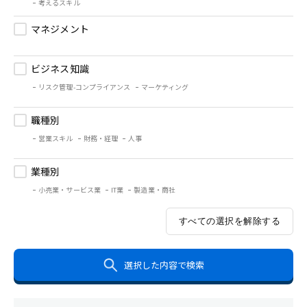
考えるスキル
マネジメント
ビジネス知識
リスク管理-コンプライアンス
マーケティング
職種別
営業スキル
財務・経理
人事
業種別
小売業・サービス業
IT業
製造業・商社
すべての選択を解除する
選択した内容で検索