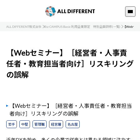
ALL DIFFERENT株式会社
Biz CAMPUS Basic 利用企業限定 特別企画研修(一覧)
【Webセ
【Webセミナー】［経営者・人事責
任者・教育担当者向け］リスキリング
の誤解
【Webセミナー】［経営者・人事責任者・教育担当
者向け］リスキリングの誤解
若手
中堅
管理職
経営層
名古屋
近年DXを始め、多くの企業で従来とは異なる領域に注力す