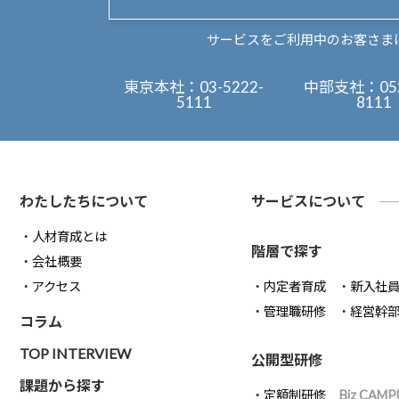
サービスをご利用中のお客さま
東京本社：
03-5222-
中部支社：
05
5111
8111
わたしたちについて
サービスについて
人材育成とは
階層で探す
会社概要
アクセス
内定者育成
新入社
管理職研修
経営幹
コラム
TOP INTERVIEW
公開型研修
課題から探す
定額制研修
Biz CAMP