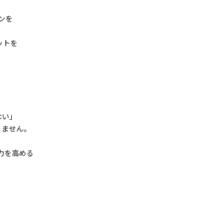
ンを
ットを
、
ない」
りません。
力を高める