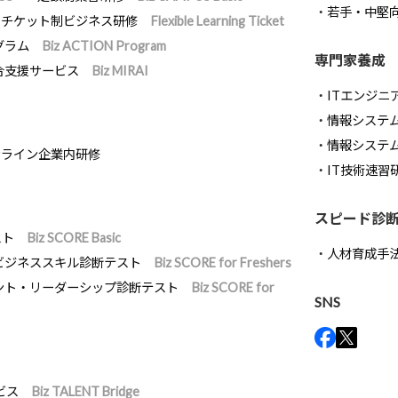
若手・中堅
チケット制ビジネス研修
Flexible Learning Ticket
グラム
Biz ACTION Program
専門家養成
合支援サービス
Biz MIRAI
ITエンジニ
情報システム開
情報システ
ンライン企業内研修
IT技術速習
スピード診
スト
Biz SCORE Basic
人材育成手
ビジネススキル診断テスト
Biz SCORE for Freshers
ント・リーダーシップ診断テスト
Biz SCORE for
SNS
ビス
Biz TALENT Bridge