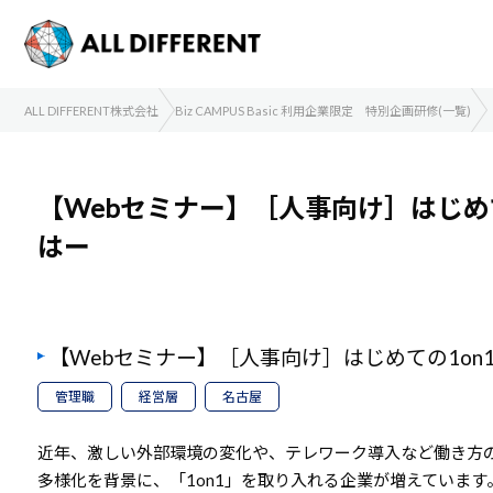
ALL DIFFERENT株式会社
Biz CAMPUS Basic 利用企業限定 特別企画研修(一覧)
【Webセミナー】［人事向け］はじめて
はー
【Webセミナー】［人事向け］はじめての1on
管理職
経営層
名古屋
近年、激しい外部環境の変化や、テレワーク導入など働き方
多様化を背景に、「1on1」を取り入れる企業が増えています