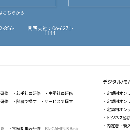
は
こちら
から
2-856-
関西支社：
06-6271-
1111
デジタル/モ
員研修
若手社員研修
中堅社員研修
定額制オン
部研修
階層で探す
サービスで探す
定額制オン
定額制オン
ビジネス感
内定者・新
US
定額制集合研修
Biz CAMPUS Basic