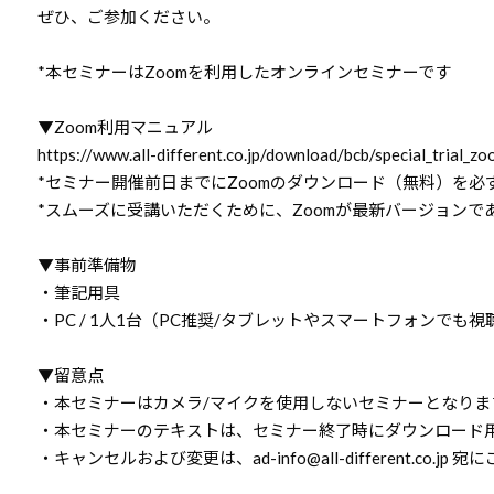
ぜひ、ご参加ください。
*本セミナーはZoomを利用したオンラインセミナーです
▼Zoom利用マニュアル
https://www.all-different.co.jp/download/bcb/special_trial_z
*セミナー開催前日までにZoomのダウンロード（無料）を必
*スムーズに受講いただくために、Zoomが最新バージョンで
▼事前準備物
・筆記用具
・PC / 1人1台（PC推奨/タブレットやスマートフォンでも視
▼留意点
・本セミナーはカメラ/マイクを使用しないセミナーとなりま
・本セミナーのテキストは、セミナー終了時にダウンロード用
・キャンセルおよび変更は、ad-info@all-different.co.jp