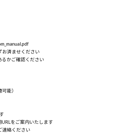
oom_manual.pdf
ずお済ませください
あるかご確認ください
聴可能）
す
URLをご案内いたします
 宛にご連絡ください