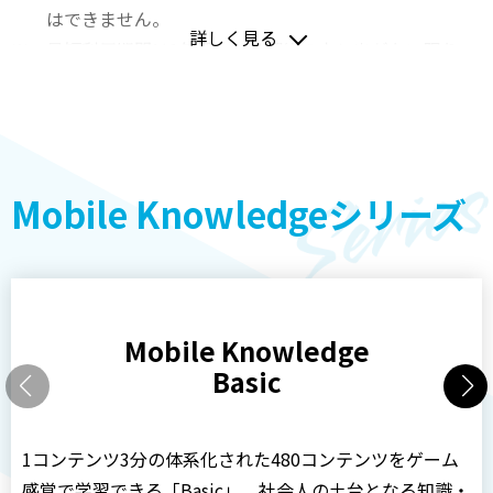
はできません。
詳しく見る
最短利用期間は1年間です。解約の申し出がない限り、
同一条件で1年間ずつ自動延長となります。
同業の方のお申し込みは、ご遠慮いただいておりま
す。
推奨環境は
こちら
より、事前にご確認ください。
Mobile Knowledgeシリーズ
オリジナル教材を当社に委託希望の場合は、別途お問
い合わせ下さい。
ALL DIFFERENT サービス利用規約
Mobile Knowledge
Basic
1コンテンツ3分の体系化された480コンテンツをゲーム
感覚で学習できる「Basic」。社会人の土台となる知識・