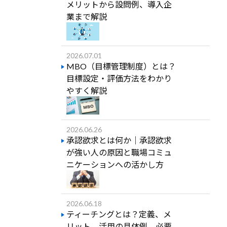
メリットから設問例、導入企
業まで解説
2026.07.01
MBO（目標管理制度）とは？
目標設定・評価方法をわかり
やすく解説
2026.06.26
承認欲求とは何か｜承認欲求
が強い人の原因と職場コミュ
ニケーションへの活かし方
2026.06.18
ティーチングとは？定義、メ
リット、活用の具体例、必要