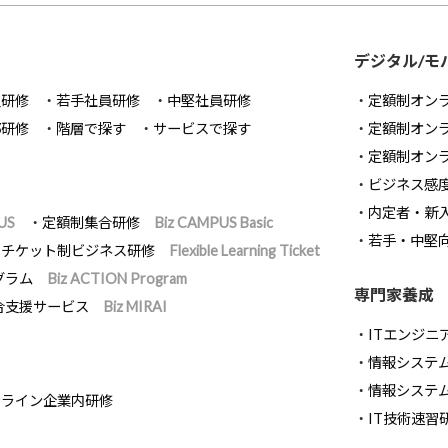
デジタル/モ
員研修
若手社員研修
中堅社員研修
定額制オン
部研修
階層で探す
サービスで探す
定額制オン
定額制オン
ビジネス感
内定者・新
US
定額制集合研修
Biz CAMPUS Basic
若手・中堅
チケット制ビジネス研修
Flexible Learning Ticket
グラム
Biz ACTION Program
専門家養成
合支援サービス
Biz MIRAI
ITエンジニ
情報システム開
情報システ
ンライン企業内研修
IT技術速習