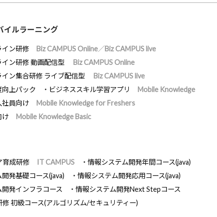
バイルラーニング
ライン研修
Biz CAMPUS Online／Biz CAMPUS live
ライン研修 動画配信型
Biz CAMPUS Online
ライン集合研修 ライブ配信型
Biz CAMPUS live
度向上パック
ビジネススキル学習アプリ
Mobile Knowledge
入社員向け
Mobile Knowledge for Freshers
向け
Mobile Knowledge Basic
ア育成研修
IT CAMPUS
情報システム開発年間コース(java)
発基礎コース(java)
情報システム開発応用コース(java)
ム開発インフラコース
情報システム開発Next Stepコース
研修 初級コース(アルゴリズム/セキュリティー)