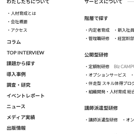
わたしたちについて
サービスについて
人材育成とは
階層で探す
会社概要
アクセス
内定者育成
新入社
管理職研修
経営幹
コラム
TOP INTERVIEW
公開型研修
課題から探す
定額制研修
Biz CAMP
導入事例
オプションサービス
伴走型 スキル体得プロ
調査・研究
組織開発・人材育成 総
イベントレポート
ニュース
講師派遣型研修
メディア実績
講師派遣型研修
オ
出版情報