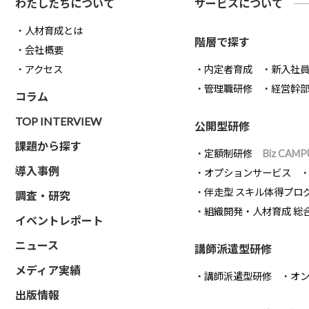
わたしたちについて
サービスについて
人材育成とは
階層で探す
会社概要
アクセス
内定者育成
新入社
管理職研修
経営幹
コラム
TOP INTERVIEW
公開型研修
課題から探す
定額制研修
Biz CAMP
導入事例
オプションサービス
伴走型 スキル体得プロ
調査・研究
組織開発・人材育成 総
イベントレポート
ニュース
講師派遣型研修
メディア実績
講師派遣型研修
オ
出版情報