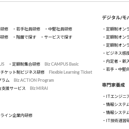
デジタル/モ
員研修
若手社員研修
中堅社員研修
定額制オン
部研修
階層で探す
サービスで探す
定額制オン
定額制オン
ビジネス感
内定者・新
US
定額制集合研修
Biz CAMPUS Basic
若手・中堅
チケット制ビジネス研修
Flexible Learning Ticket
グラム
Biz ACTION Program
専門家養成
合支援サービス
Biz MIRAI
ITエンジニ
情報システム開
情報システ
ンライン企業内研修
IT技術速習