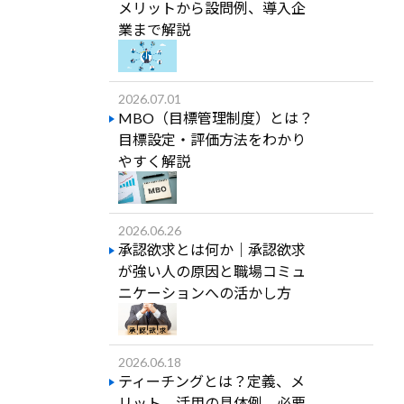
メリットから設問例、導入企
業まで解説
2026.07.01
MBO（目標管理制度）とは？
目標設定・評価方法をわかり
やすく解説
2026.06.26
承認欲求とは何か｜承認欲求
が強い人の原因と職場コミュ
ニケーションへの活かし方
2026.06.18
ティーチングとは？定義、メ
リット、活用の具体例、必要