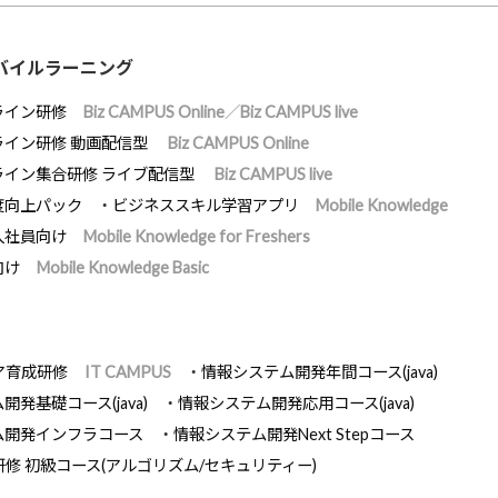
バイルラーニング
ライン研修
Biz CAMPUS Online／Biz CAMPUS live
ライン研修 動画配信型
Biz CAMPUS Online
ライン集合研修 ライブ配信型
Biz CAMPUS live
度向上パック
ビジネススキル学習アプリ
Mobile Knowledge
入社員向け
Mobile Knowledge for Freshers
向け
Mobile Knowledge Basic
ア育成研修
IT CAMPUS
情報システム開発年間コース(java)
発基礎コース(java)
情報システム開発応用コース(java)
ム開発インフラコース
情報システム開発Next Stepコース
研修 初級コース(アルゴリズム/セキュリティー)