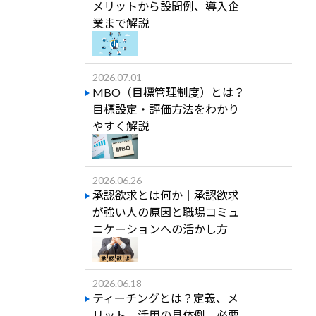
メリットから設問例、導入企
業まで解説
2026.07.01
MBO（目標管理制度）とは？
目標設定・評価方法をわかり
やすく解説
2026.06.26
承認欲求とは何か｜承認欲求
が強い人の原因と職場コミュ
ニケーションへの活かし方
2026.06.18
ティーチングとは？定義、メ
リット、活用の具体例、必要