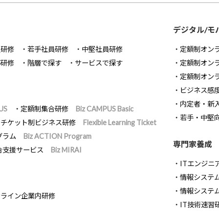
デジタル/モ
員研修
若手社員研修
中堅社員研修
定額制オン
部研修
階層で探す
サービスで探す
定額制オン
定額制オン
ビジネス感
内定者・新
US
定額制集合研修
Biz CAMPUS Basic
若手・中堅
チケット制ビジネス研修
Flexible Learning Ticket
グラム
Biz ACTION Program
専門家養成
合支援サービス
Biz MIRAI
ITエンジニ
情報システム開
情報システ
ンライン企業内研修
IT技術速習