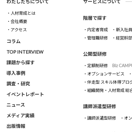
わたしたちについて
サービスについて
人材育成とは
階層で探す
会社概要
アクセス
内定者育成
新入社
管理職研修
経営幹
コラム
TOP INTERVIEW
公開型研修
課題から探す
定額制研修
Biz CAMP
導入事例
オプションサービス
伴走型 スキル体得プロ
調査・研究
組織開発・人材育成 総
イベントレポート
ニュース
講師派遣型研修
メディア実績
講師派遣型研修
オ
出版情報