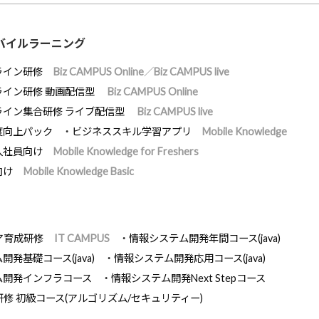
バイルラーニング
ライン研修
Biz CAMPUS Online／Biz CAMPUS live
ライン研修 動画配信型
Biz CAMPUS Online
ライン集合研修 ライブ配信型
Biz CAMPUS live
度向上パック
ビジネススキル学習アプリ
Mobile Knowledge
入社員向け
Mobile Knowledge for Freshers
向け
Mobile Knowledge Basic
ア育成研修
IT CAMPUS
情報システム開発年間コース(java)
発基礎コース(java)
情報システム開発応用コース(java)
ム開発インフラコース
情報システム開発Next Stepコース
研修 初級コース(アルゴリズム/セキュリティー)