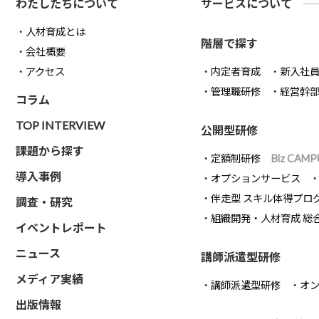
わたしたちについて
サービスについて
人材育成とは
階層で探す
会社概要
アクセス
内定者育成
新入社
管理職研修
経営幹
コラム
TOP INTERVIEW
公開型研修
課題から探す
定額制研修
Biz CAMP
導入事例
オプションサービス
伴走型 スキル体得プロ
調査・研究
組織開発・人材育成 総
イベントレポート
ニュース
講師派遣型研修
メディア実績
講師派遣型研修
オ
出版情報