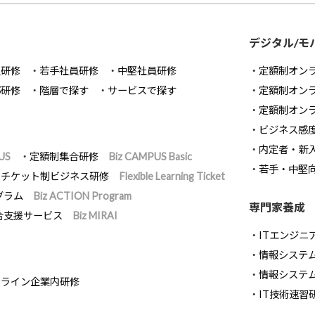
デジタル/モ
員研修
若手社員研修
中堅社員研修
定額制オン
部研修
階層で探す
サービスで探す
定額制オン
定額制オン
ビジネス感
内定者・新
US
定額制集合研修
Biz CAMPUS Basic
若手・中堅
チケット制ビジネス研修
Flexible Learning Ticket
グラム
Biz ACTION Program
専門家養成
合支援サービス
Biz MIRAI
ITエンジニ
情報システム開
情報システ
ンライン企業内研修
IT技術速習