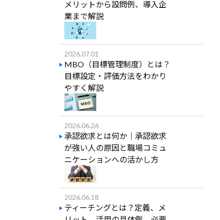
メリットから設問例、導入企
業まで解説
2026.07.01
MBO（目標管理制度）とは？
目標設定・評価方法をわかり
やすく解説
2026.06.26
承認欲求とは何か｜承認欲求
が強い人の原因と職場コミュ
ニケーションへの活かし方
2026.06.18
ティーチングとは？定義、メ
リット、活用の具体例、必要