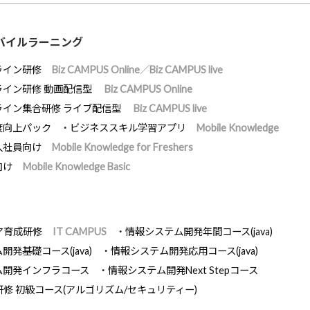
バイルラーニング
ライン研修
Biz CAMPUS Online／Biz CAMPUS live
ライン研修 動画配信型
Biz CAMPUS Online
ライン集合研修 ライブ配信型
Biz CAMPUS live
度向上パック
ビジネススキル学習アプリ
Mobile Knowledge
入社員向け
Mobile Knowledge for Freshers
向け
Mobile Knowledge Basic
ア育成研修
IT CAMPUS
情報システム開発年間コース(java)
発基礎コース(java)
情報システム開発応用コース(java)
ム開発インフラコース
情報システム開発Next Stepコース
研修 初級コース(アルゴリズム/セキュリティー)