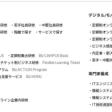
デジタル/モ
員研修
若手社員研修
中堅社員研修
定額制オン
部研修
階層で探す
サービスで探す
定額制オン
定額制オン
ビジネス感
内定者・新
US
定額制集合研修
Biz CAMPUS Basic
若手・中堅
チケット制ビジネス研修
Flexible Learning Ticket
グラム
Biz ACTION Program
専門家養成
合支援サービス
Biz MIRAI
ITエンジニ
情報システム開
情報システ
ンライン企業内研修
IT技術速習