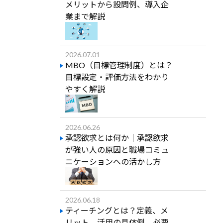
メリットから設問例、導入企
業まで解説
2026.07.01
MBO（目標管理制度）とは？
目標設定・評価方法をわかり
やすく解説
2026.06.26
承認欲求とは何か｜承認欲求
が強い人の原因と職場コミュ
ニケーションへの活かし方
2026.06.18
ティーチングとは？定義、メ
リット、活用の具体例、必要