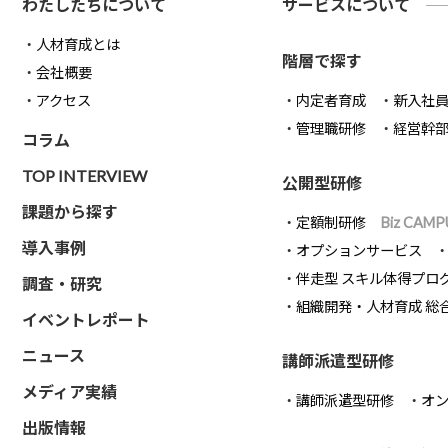
わたしたちについて
サービスについて
人材育成とは
階層で探す
会社概要
アクセス
内定者育成
新入社
管理職研修
経営幹
コラム
TOP INTERVIEW
公開型研修
課題から探す
定額制研修
Biz CAMP
導入事例
オプションサービス
伴走型 スキル体得プロ
調査・研究
組織開発・人材育成 総
イベントレポート
ニュース
講師派遣型研修
メディア実績
講師派遣型研修
オ
出版情報