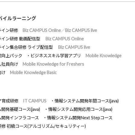
バイルラーニング
ライン研修
Biz CAMPUS Online／Biz CAMPUS live
ライン研修 動画配信型
Biz CAMPUS Online
ライン集合研修 ライブ配信型
Biz CAMPUS live
度向上パック
ビジネススキル学習アプリ
Mobile Knowledge
入社員向け
Mobile Knowledge for Freshers
向け
Mobile Knowledge Basic
ア育成研修
IT CAMPUS
情報システム開発年間コース(java)
発基礎コース(java)
情報システム開発応用コース(java)
ム開発インフラコース
情報システム開発Next Stepコース
研修 初級コース(アルゴリズム/セキュリティー)