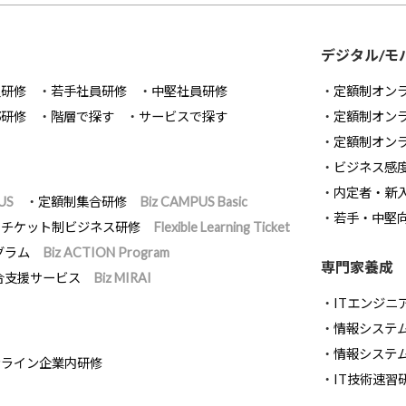
デジタル/モ
員研修
若手社員研修
中堅社員研修
定額制オン
部研修
階層で探す
サービスで探す
定額制オン
定額制オン
ビジネス感
内定者・新
US
定額制集合研修
Biz CAMPUS Basic
若手・中堅
チケット制ビジネス研修
Flexible Learning Ticket
グラム
Biz ACTION Program
専門家養成
合支援サービス
Biz MIRAI
ITエンジニ
情報システム開
情報システ
ンライン企業内研修
IT技術速習