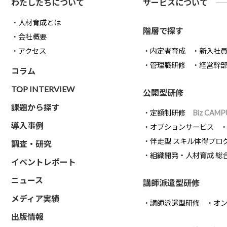
わたしたちについて
サービスについて
人材育成とは
階層で探す
会社概要
アクセス
内定者育成
新入社
管理職研修
経営幹
コラム
TOP INTERVIEW
公開型研修
課題から探す
定額制研修
Biz CAMP
導入事例
オプションサービス
伴走型 スキル体得プロ
調査・研究
組織開発・人材育成 総
イベントレポート
ニュース
講師派遣型研修
メディア実績
講師派遣型研修
オ
出版情報