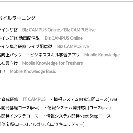
バイルラーニング
ライン研修
Biz CAMPUS Online／Biz CAMPUS live
ライン研修 動画配信型
Biz CAMPUS Online
ライン集合研修 ライブ配信型
Biz CAMPUS live
度向上パック
ビジネススキル学習アプリ
Mobile Knowledge
入社員向け
Mobile Knowledge for Freshers
向け
Mobile Knowledge Basic
ア育成研修
IT CAMPUS
情報システム開発年間コース(java)
発基礎コース(java)
情報システム開発応用コース(java)
ム開発インフラコース
情報システム開発Next Stepコース
研修 初級コース(アルゴリズム/セキュリティー)