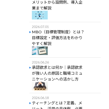
メリットから設問例、導入企
業まで解説
2026.07.01
MBO（目標管理制度）とは？
目標設定・評価方法をわかり
やすく解説
2026.06.26
承認欲求とは何か｜承認欲求
が強い人の原因と職場コミュ
ニケーションへの活かし方
2026.06.18
ティーチングとは？定義、メ
リット、活用の具体例、必要