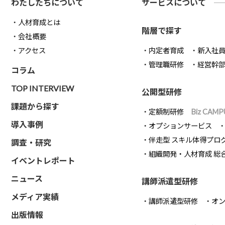
わたしたちについて
サービスについて
人材育成とは
階層で探す
会社概要
アクセス
内定者育成
新入社
管理職研修
経営幹
コラム
TOP INTERVIEW
公開型研修
課題から探す
定額制研修
Biz CAMP
導入事例
オプションサービス
伴走型 スキル体得プロ
調査・研究
組織開発・人材育成 総
イベントレポート
ニュース
講師派遣型研修
メディア実績
講師派遣型研修
オ
出版情報