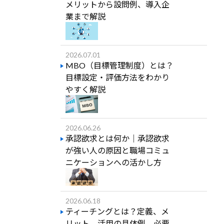
メリットから設問例、導入企
業まで解説
2026.07.01
MBO（目標管理制度）とは？
目標設定・評価方法をわかり
やすく解説
2026.06.26
承認欲求とは何か｜承認欲求
が強い人の原因と職場コミュ
ニケーションへの活かし方
2026.06.18
ティーチングとは？定義、メ
リット、活用の具体例、必要