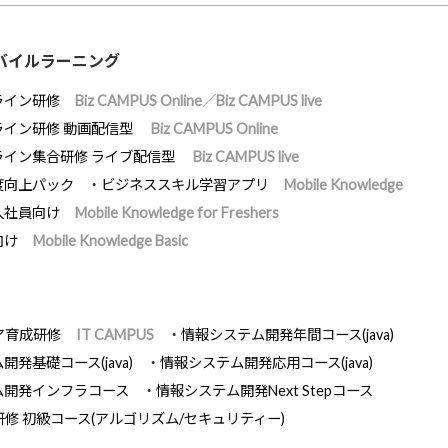
バイルラーニング
ライン研修
Biz CAMPUS Online／Biz CAMPUS live
ライン研修 動画配信型
Biz CAMPUS Online
ライン集合研修 ライブ配信型
Biz CAMPUS live
度向上パック
ビジネススキル学習アプリ
Mobile Knowledge
入社員向け
Mobile Knowledge for Freshers
向け
Mobile Knowledge Basic
ア育成研修
IT CAMPUS
情報システム開発年間コース(java)
発基礎コース(java)
情報システム開発応用コース(java)
ム開発インフラコース
情報システム開発Next Stepコース
研修 初級コース(アルゴリズム/セキュリティー)