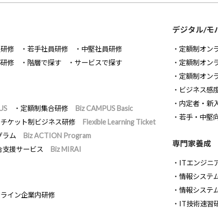
デジタル/モ
員研修
若手社員研修
中堅社員研修
定額制オン
部研修
階層で探す
サービスで探す
定額制オン
定額制オン
ビジネス感
内定者・新
US
定額制集合研修
Biz CAMPUS Basic
若手・中堅
チケット制ビジネス研修
Flexible Learning Ticket
グラム
Biz ACTION Program
専門家養成
合支援サービス
Biz MIRAI
ITエンジニ
情報システム開
情報システ
ンライン企業内研修
IT技術速習